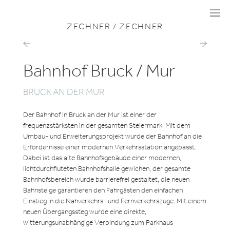
ZU ALLEN PROJEKTEN
MOBILITÄT
I
I
I
ZECHNER / ZECHNER
RAIL
HAUPTWER
SERVICE
WIENER
CENTER
LINIEN
Bahnhof Bruck / Mur
BRUCK AN DER MUR
Der Bahnhof in Bruck an der Mur ist einer der
frequenzstärksten in der gesamten Steiermark. Mit dem
Umbau- und Erweiterungsprojekt wurde der Bahnhof an die
Erfordernisse einer modernen Verkehrsstation angepasst.
Dabei ist das alte Bahnhofsgebäude einer modernen,
lichtdurchfluteten Bahnhofshalle gewichen, der gesamte
Bahnhofsbereich wurde barrierefrei gestaltet, die neuen
Bahnsteige garantieren den Fahrgästen den einfachen
Einstieg in die Nahverkehrs- und Fernverkehrszüge. Mit einem
neuen Übergangssteg wurde eine direkte,
witterungsunabhängige Verbindung zum Parkhaus