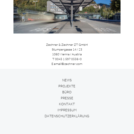
Zechner & Zechner ZT GmbH
Stumpergasse 14 / 23
1060 Vienna / Austria
T
0043 1 597 0336-0
E
email@zechner.com
NEWS
PROJEKTE
BÜRO
PRESSE
KONTAKT
IMPRESSUM
DATENSCHUTZERKLÄRUNG