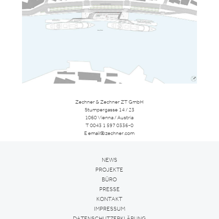
Zechner & Zechner ZT GmbH
Stumpergasse 14 / 23
1060 Vienna / Austria
T
0043 1 597 0336-0
E
email@zechner.com
NEWS
PROJEKTE
BÜRO
PRESSE
KONTAKT
IMPRESSUM
DATENSCHUTZERKLÄRUNG