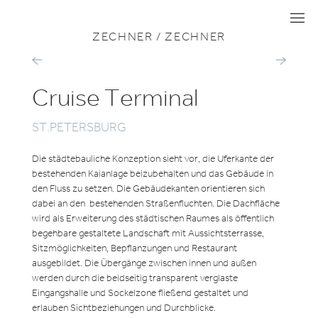
ZU ALLEN PROJEKTEN
MOBILITÄT
I
I
I
ZECHNER / ZECHNER
BAHNHOF
BAHNBRÜC
WESTSTEIERMARK
WIENTAL
Cruise Terminal
ST.PETERSBURG
Die städtebauliche Konzeption sieht vor, die Uferkante der
bestehenden Kaianlage beizubehalten und das Gebäude in
den Fluss zu setzen. Die Gebäudekanten orientieren sich
dabei an den bestehenden Straßenfluchten. Die Dachfläche
wird als Erweiterung des städtischen Raumes als öffentlich
begehbare gestaltete Landschaft mit Aussichtsterrasse,
Sitzmöglichkeiten, Bepflanzungen und Restaurant
ausgebildet. Die Übergänge zwischen innen und außen
werden durch die beidseitig transparent verglaste
Eingangshalle und Sockelzone fließend gestaltet und
erlauben Sichtbeziehungen und Durchblicke.