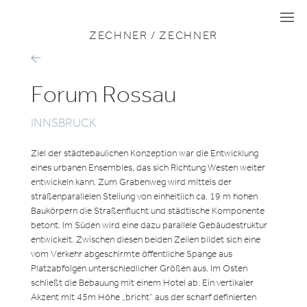
ZU ALLEN PROJEKTEN
BÜRO
I
I
I
ZECHNER / ZECHNER
IL
DUOMO
Forum Rossau
INNSBRUCK
Ziel der städtebaulichen Konzeption war die Entwicklung
eines urbanen Ensembles, das sich Richtung Westen weiter
entwickeln kann. Zum Grabenweg wird mittels der
straßenparallelen Stellung von einheitlich ca. 19 m hohen
Baukörpern die Straßenflucht und städtische Komponente
betont. Im Süden wird eine dazu parallele Gebäudestruktur
entwickelt. Zwischen diesen beiden Zeilen bildet sich eine
vom Verkehr abgeschirmte öffentliche Spange aus
Platzabfolgen unterschiedlicher Größen aus. Im Osten
schließt die Bebauung mit einem Hotel ab. Ein vertikaler
Akzent mit 45m Höhe „bricht“ aus der scharf definierten