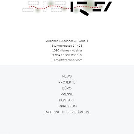
Zechner & Zechner ZT GmbH
Stumpergasse 14 / 23
1060 Vienna / Austria
T
0043 1 597 0336-0
E
email@zechner.com
NEWS
PROJEKTE
BÜRO
PRESSE
KONTAKT
IMPRESSUM
DATENSCHUTZERKLÄRUNG