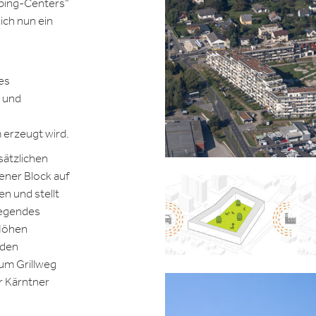
pping-Centers“
ich nun ein
es
n und
erzeugt wird.
sätzlichen
ener Block auf
n und stellt
iegendes
 Höhen
nden
um Grillweg
r Kärntner