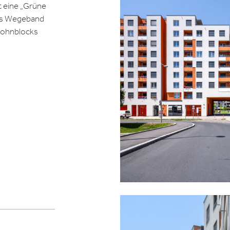
 eine „Grüne
tes Wegeband
Wohnblocks