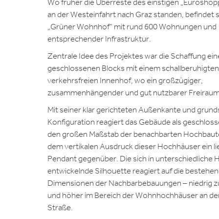
Wo früher die Überreste des einstigen „Eurosho
an der Westeinfahrt nach Graz standen, befindet s
„Grüner Wohnhof“ mit rund 600 Wohnungen und
entsprechender Infrastruktur.
Zentrale Idee des Projektes war die Schaffung ein
geschlossenen Blocks mit einem schallberuhigte
verkehrsfreien Innenhof, wo ein großzügiger,
zusammenhängender und gut nutzbarer Freiraum 
Mit seiner klar gerichteten Außenkante und grund
Konfiguration reagiert das Gebäude als geschloss
den großen Maßstab der benachbarten Hochbaute
dem vertikalen Ausdruck dieser Hochhäuser ein l
Pendant gegenüber. Die sich in unterschiedliche
entwickelnde Silhouette reagiert auf die bestehe
Dimensionen der Nachbarbebauungen – niedrig z
und höher im Bereich der Wohnhochhäuser an de
Straße.