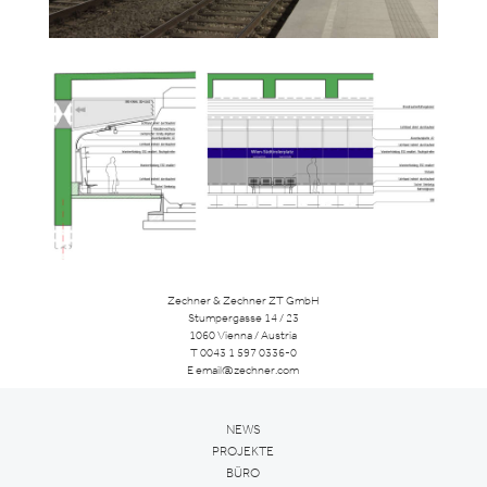
Zechner & Zechner ZT GmbH
Stumpergasse 14 / 23
1060 Vienna / Austria
T
0043 1 597 0336-0
E
email@zechner.com
NEWS
PROJEKTE
BÜRO