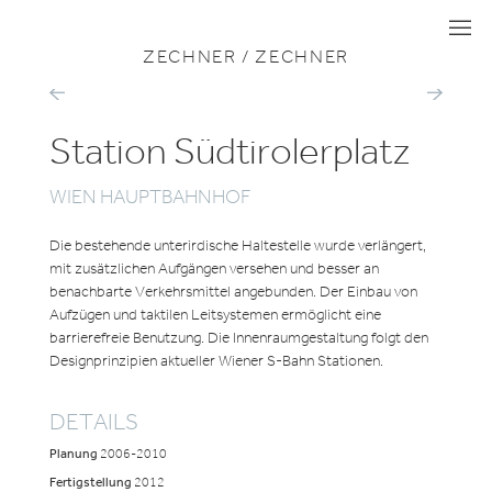
ZU ALLEN PROJEKTEN
MOBILITÄT
I
I
I
ZECHNER / ZECHNER
PARK
S-
&
BAHN
RIDE
STATIONEN
WIENER
Station Südtirolerplatz
LINIE
NEUSTADT
7
WIEN HAUPTBAHNHOF
Die bestehende unterirdische Haltestelle wurde verlängert,
mit zusätzlichen Aufgängen versehen und besser an
benachbarte Verkehrsmittel angebunden. Der Einbau von
Aufzügen und taktilen Leitsystemen ermöglicht eine
barrierefreie Benutzung. Die Innenraumgestaltung folgt den
Designprinzipien aktueller Wiener S-Bahn Stationen.
DETAILS
Planung
2006-2010
Fertigstellung
2012