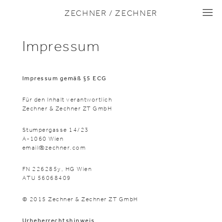
I
ZECHNER / ZECHNER
I
I
Impressum
Impressum gemäß §5 ECG
Für den Inhalt verantwortlich
Zechner & Zechner ZT GmbH
Stumpergasse 14/23
A-1060 Wien
email@zechner.com
FN 226285y, HG Wien
ATU 56068409
© 2015 Zechner & Zechner ZT GmbH
Urheberrechtshinweis