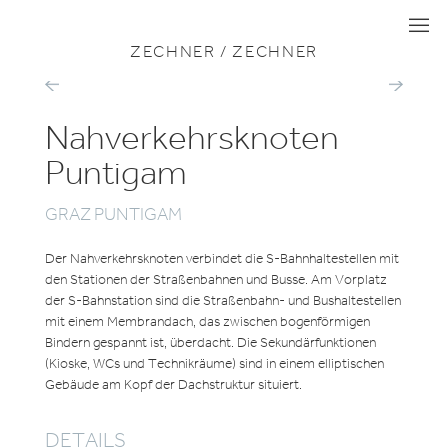
ZU ALLEN PROJEKTEN
MOBILITÄT
I
I
I
ZECHNER / ZECHNER
BAHNHOFSOFFENSIVE
BAHNHOFSO
GRAZ
WIENER
NEUSTADT
Nahverkehrsknoten
Puntigam
GRAZ PUNTIGAM
Der Nahverkehrsknoten verbindet die S-Bahnhaltestellen mit
den Stationen der Straßenbahnen und Busse. Am Vorplatz
der S-Bahnstation sind die Straßenbahn- und Bushaltestellen
mit einem Membrandach, das zwischen bogenförmigen
Bindern gespannt ist, überdacht. Die Sekundärfunktionen
(Kioske, WCs und Technikräume) sind in einem elliptischen
Gebäude am Kopf der Dachstruktur situiert.
DETAILS