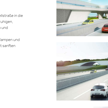
lstraße in die
ruhigen,
n und
 Rampen und
t sanften