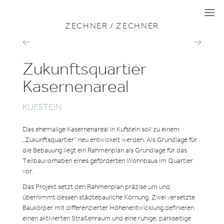
ZU ALLEN PROJEKTEN
WOHNEN
I
I
I
ZECHNER / ZECHNER
ISTA
WOHNQUAR
HOUSING
SEIERSBER
Zukunftsquartier
Kasernenareal
KUFSTEIN
Das ehemalige Kasernenareal in Kufstein soll zu einem
„Zukunftsquartier“ neu entwickelt werden. Als Grundlage für
die Bebauung liegt ein Rahmenplan als Grundlage für das
Teilbauvorhaben eines geförderten Wohnbaus im Quartier
vor.
Das Projekt setzt den Rahmenplan präzise um und
übernimmt dessen städtebauliche Körnung. Zwei versetzte
Baukörper mit differenzierter Höhenentwicklung definieren
einen aktivierten Straßenraum und eine ruhige, parkseitige