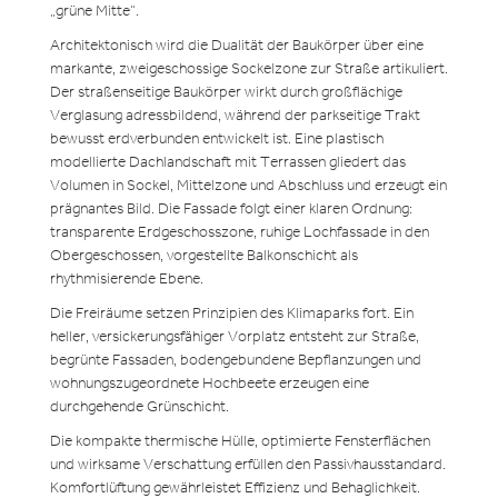
„grüne Mitte“.
Architektonisch wird die Dualität der Baukörper über eine
markante, zweigeschossige Sockelzone zur Straße artikuliert.
Der straßenseitige Baukörper wirkt durch großflächige
Verglasung adressbildend, während der parkseitige Trakt
bewusst erdverbunden entwickelt ist. Eine plastisch
modellierte Dachlandschaft mit Terrassen gliedert das
Volumen in Sockel, Mittelzone und Abschluss und erzeugt ein
prägnantes Bild. Die Fassade folgt einer klaren Ordnung:
transparente Erdgeschosszone, ruhige Lochfassade in den
Obergeschossen, vorgestellte Balkonschicht als
rhythmisierende Ebene.
Die Freiräume setzen Prinzipien des Klimaparks fort. Ein
heller, versickerungsfähiger Vorplatz entsteht zur Straße,
begrünte Fassaden, bodengebundene Bepflanzungen und
wohnungszugeordnete Hochbeete erzeugen eine
durchgehende Grünschicht.
Die kompakte thermische Hülle, optimierte Fensterflächen
und wirksame Verschattung erfüllen den Passivhausstandard.
Komfortlüftung gewährleistet Effizienz und Behaglichkeit.