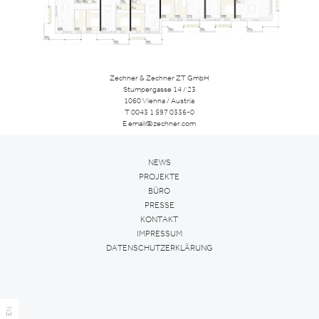
Zechner & Zechner ZT GmbH
Stumpergasse 14 / 23
1060 Vienna / Austria
T
0043 1 597 0336-0
E
email@zechner.com
NEWS
PROJEKTE
BÜRO
PRESSE
KONTAKT
IMPRESSUM
DATENSCHUTZERKLÄRUNG
EN