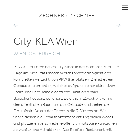
ZU ALLEN PROJEKTEN
HANDEL & GEWERBE
I
I
I
ZECHNER / ZECHNER
QUADRILL
KRAFTWER
TABAKFABRIK
TABAKFABR
LINZ
LINZ
City IKEA Wien
WIEN, ÖSTERREICH
IKEA will mit dem neuen City Store in das Stadtzentrum. Die
Lage am Mobilitätsknoten Westbahnhof ermöglicht den
kompletten Verzicht von PKW Stellplätzen. Ziel ist es ein
Gebäude zu errichten, welches aufgrund seiner attraktiven
Freiräume über seine eigentliche Funktion hinaus
Besucherfrequenz generiert. Zu diesem Zweck wickeln wir
den öffentlichen Raum um das Gebäude und ziehen die
Einkaufsstraße aus der Ebene in die 3.Dimension. Wir
vervielfachen die Schaufensterfront entlang dieses Weges
und platzieren verschiedene öffentlich nutzbare Funktionen
als zusätzliche Attraktoren. Das Rooftop Restaurant mit