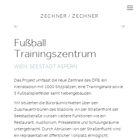
ZU ALLEN PROJEKTEN
TOURISMUS & SPORT
I
I
I
ZECHNER / ZECHNER
B&B
BÜRO-
HOTEL
HOTELHOC
AM
„WEITBLICK
PARK
Fußball
Trainingszentrum
WIEN, SEESTADT ASPERN
Das Projekt umfasst die neue Zentrale des ÖFB, ein
Kleinstadion mit 1000 Sitzplätzen, eine Trainingshalle sowie
5 Fußballspielfelder samt Nebengebäuden.
Wir situierten die Büroräumlichkeiten über den
Zuschauertribünen des Stadions. An der Straßenfront der
Seestadtstraße wurden weitere Funktionen wie ein
Restaurant, Auditorium, Pressestelle und Schulungsräume
untergebracht. Durch Abrücken von der Straßenflucht wird
ein repräsentativer öffentlicher Vorplatz ermöglicht.