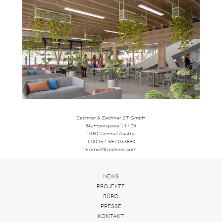
Zechner & Zechner ZT GmbH
Stumpergasse 14 / 23
1060 Vienna / Austria
T
0043 1 597 0336-0
E
email@zechner.com
NEWS
PROJEKTE
BÜRO
PRESSE
KONTAKT