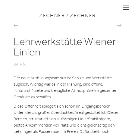
ZU ALLEN PROJEKTEN
KULTUR & BILDUNG
I
I
I
ZECHNER / ZECHNER
EVENT
ÖBB
ARENA
LEHRLINGS
Lehrwerkstätte Wiener
Linien
WIEN
Der neue Ausbildungscampus ist Schule und Werkstätte
zugleich. Wichtig war es in der Planung, eine offene,
lichtdurchflutete und behagliche Atmosphäre im gesamten
Gebäude zu schaffen.
Diese Offenheit spiegelt sich schon im Eingangsbereich
wider, der als großes überdachtes Areal gestaltet ist. Dieser
Bereich, strukturiert von V-förmigen Holz/Stahlträgern,
bietet Ankommenden viel Platz und dient gleichzeitig den
Lehrlingen als Pausenraum im Freien. Dafür steht noch