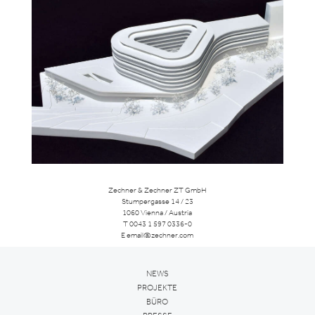
Zechner & Zechner ZT GmbH
Stumpergasse 14 / 23
1060 Vienna / Austria
T
0043 1 597 0336-0
E
email@zechner.com
NEWS
PROJEKTE
BÜRO