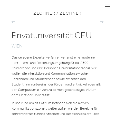
ZU ALLEN PROJEKTEN
KULTUR & BILDUNG
I
I
I
ZECHNER / ZECHNER
FH
GANZTAGE
KÄRNTEN
DONAUFEL
GESUNDHEITSCAMPUS
SÜD-
Privatuniversität CEU
OST
WIEN
Das geladene Expertenverfahren verlangt eine moderne
Lehr- Lern- und Forschungsumgebung für ca. 2500
Studierende und 600 Personen Universitätspersonal. Wir
wollen die Interaktion und Kommunikation zwischen
Lehrenden und Studierenden sowie zwischen den
StudentInnen untereinander fördern und entwickeln deshalb
den Campus um ein zentrales mehrgeschossiges Atrium,
dem Herz der Universität.
In und rund um das Atrium befinden sich die aktiven
Kommunikationszonen, weiter außen werden Bereiche für
konzentriertes ruhiges Arbeiten und Reflexion situiert. Dies